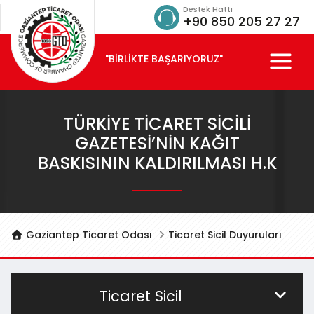
Destek Hattı
+90 850 205 27 27
"BİRLİKTE BAŞARIYORUZ"
TÜRKIYE TICARET SICILI
GAZETESI’NIN KAĞIT
BASKISININ KALDIRILMASI H.K
Gaziantep Ticaret Odası
Ticaret Sicil Duyuruları
Ticaret Sicil