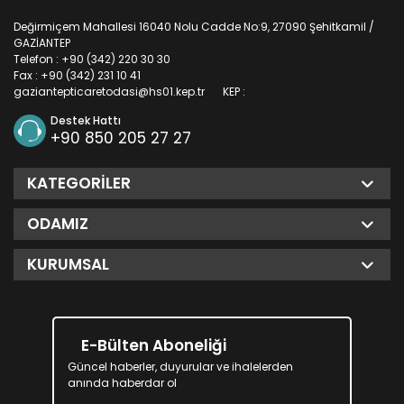
Değirmiçem Mahallesi 16040 Nolu Cadde No:9, 27090 Şehitkamil /
GAZİANTEP
Telefon : +90 (342) 220 30 30
Fax : +90 (342) 231 10 41
gaziantepticaretodasi@hs01.kep.tr
KEP :
Destek Hattı
+90 850 205 27 27
KATEGORILER
ODAMIZ
KURUMSAL
E-Bülten Aboneliği
Güncel haberler, duyurular ve ihalelerden
anında haberdar ol