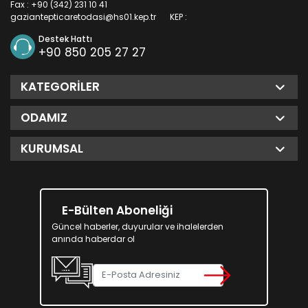
Fax : +90 (342) 231 10 41
gaziantepticaretodasi@hs01.kep.tr
KEP :
Destek Hattı
+90 850 205 27 27
KATEGORILER
ODAMIZ
KURUMSAL
E-Bülten Aboneliği
Güncel haberler, duyurular ve ihalelerden
anında haberdar ol