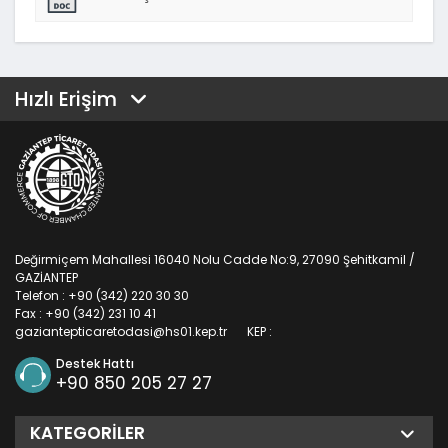
Hızlı Erişim
Değirmiçem Mahallesi 16040 Nolu Cadde No:9, 27090 Şehitkamil /
GAZİANTEP
Telefon : +90 (342) 220 30 30
Fax : +90 (342) 231 10 41
gaziantepticaretodasi@hs01.kep.tr
KEP :
Destek Hattı
+90 850 205 27 27
KATEGORILER