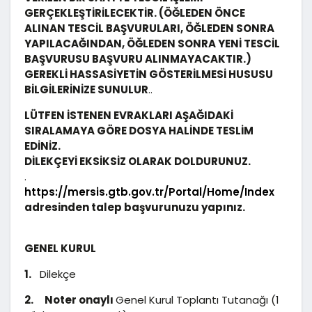
GERÇEKLEŞTİRİLECEKTİR. (ÖĞLEDEN ÖNCE
ALINAN TESCİL BAŞVURULARI, ÖĞLEDEN SONRA
YAPILACAĞINDAN, ÖĞLEDEN SONRA YENİ TESCİL
BAŞVURUSU BAŞVURU ALINMAYACAKTIR.)
GEREKLİ HASSASİYETİN GÖSTERİLMESİ HUSUSU
BİLGİLERİNİZE SUNULUR
..
LÜTFEN İSTENEN EVRAKLARI AŞAĞIDAKİ
SIRALAMAYA GÖRE DOSYA HALİNDE TESLİM
EDİNİZ.
DİLEKÇEYİ EKSİKSİZ OLARAK DOLDURUNUZ.
.
https://mersis.gtb.gov.tr/Portal/Home/Index
adresinden talep başvurunuzu yapınız.
GENEL KURUL
1.
Dilekçe
2.
Noter onaylı
Genel Kurul Toplantı Tutanağı (1