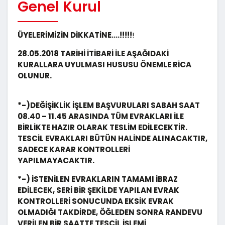
Genel Kurul
ÜYELERİMİZİN DİKKATİNE….!!!!!
!
28.05.2018 TARİHİ İTİBARİ İLE AŞAĞIDAKİ
KURALLARA UYULMASI HUSUSU ÖNEMLE RİCA
OLUNUR.
*-)DEĞİŞİKLİK İŞLEM BAŞVURULARI SABAH SAAT
08.40 – 11.45 ARASINDA TÜM EVRAKLARI İLE
BİRLİKTE HAZIR OLARAK TESLİM EDİLECEKTİR.
TESCİL EVRAKLARI BÜTÜN HALİNDE ALINACAKTIR,
SADECE KARAR KONTROLLERİ
YAPILMAYACAKTIR.
*-) İSTENİLEN EVRAKLARIN TAMAMI İBRAZ
EDİLECEK, SERİ BİR ŞEKİLDE YAPILAN EVRAK
KONTROLLERİ SONUCUNDA EKSİK EVRAK
OLMADIĞI TAKDİRDE, ÖĞLEDEN SONRA RANDEVU
VERİLEN BİR SAATTE TESCİL İŞLEMİ