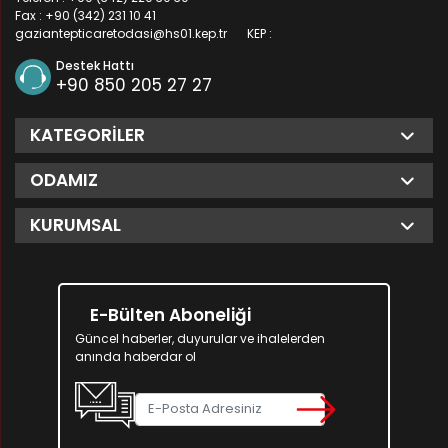
Fax : +90 (342) 231 10 41
gaziantepticaretodasi@hs01.kep.tr
KEP :
Destek Hattı
+90 850 205 27 27
KATEGORILER
ODAMIZ
KURUMSAL
E-Bülten Aboneliği
Güncel haberler, duyurular ve ihalelerden
anında haberdar ol