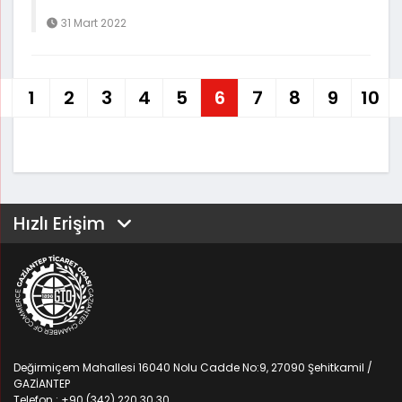
31 Mart 2022
1
2
3
4
5
6
7
8
9
10
Hızlı Erişim
Değirmiçem Mahallesi 16040 Nolu Cadde No:9, 27090 Şehitkamil /
GAZİANTEP
Telefon : +90 (342) 220 30 30