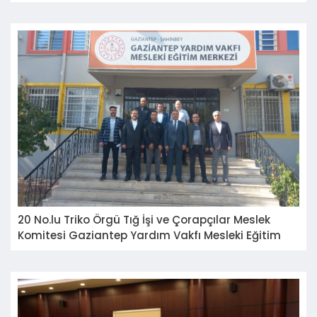
20 No.lu Triko Örgü Tığ İşi ve Çorapçılar Meslek
Komitesi Gaziantep Yardım Vakfı Mesleki Eğitim
Merkezi Müdürü Ökkeş KALENDER'i Ziyareti