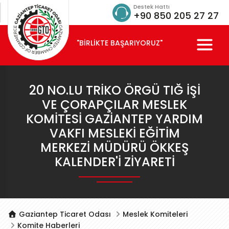
Destek Hattı
+90 850 205 27 27
"BİRLİKTE BAŞARIYORUZ"
20 NO.LU TRIKO ÖRGÜ TIĞ İŞI
VE ÇORAPÇILAR MESLEK
KOMITESI GAZIANTEP YARDIM
VAKFI MESLEKI EĞITIM
MERKEZI MÜDÜRÜ ÖKKEŞ
KALENDER'I ZIYARETI
Gaziantep Ticaret Odası
Meslek Komiteleri
Komite Haberleri