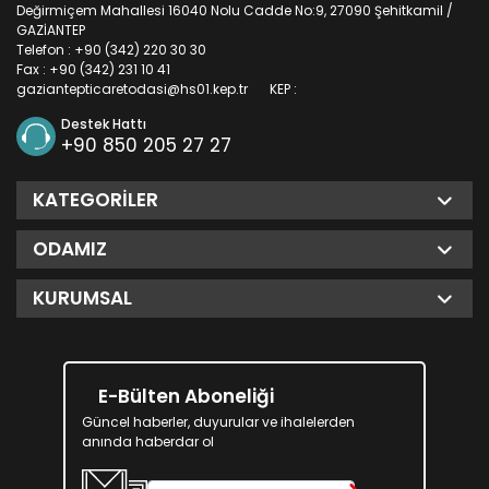
Değirmiçem Mahallesi 16040 Nolu Cadde No:9, 27090 Şehitkamil /
GAZİANTEP
Telefon : +90 (342) 220 30 30
Fax : +90 (342) 231 10 41
gaziantepticaretodasi@hs01.kep.tr
KEP :
Destek Hattı
+90 850 205 27 27
KATEGORILER
ODAMIZ
KURUMSAL
E-Bülten Aboneliği
Güncel haberler, duyurular ve ihalelerden
anında haberdar ol