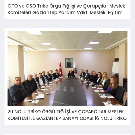
GTO ve GSO Triko Örgü Tığ İşi ve Çorapçılar Meslek
Komiteleri Gaziantep Yardım Vakfı Mesleki Eğitim
Merkezini ziyaret etti.
20 NOLU TRİKO ÖRGÜ TIĞ İŞİ VE ÇORAPCILAR MESLEK
KOMİTESİ İLE GAZİANTEP SANAYİ ODASI 16 NOLU TRİKO
ÖRGÜ İMALATI MESLEK KOMİTESİNİN ORTAK
TOPLANTISI