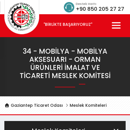
Destek Hattı
+90 850 205 27 27
"BİRLİKTE BAŞARIYORUZ"
34 - MOBILYA - MOBILYA
AKSESUARI - ORMAN
ÜRÜNLERI İMALAT VE
TICARETI MESLEK KOMITESI
Gaziantep Ticaret Odası
Meslek Komiteleri