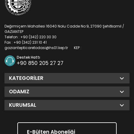
Değirmiçem Mahallesi 16040 Nolu Cadde No:9, 27090 Şehitkamil /
GAZİANTEP
Telefon : +90 (342) 220 30 30
Fax : +90 (342) 231 10 41
gaziantepticaretodasi@hs01.kep.tr
KEP :
Destek Hattı
+90 850 205 27 27
KATEGORILER
ODAMIZ
KURUMSAL
E-Bülten Aboneliği