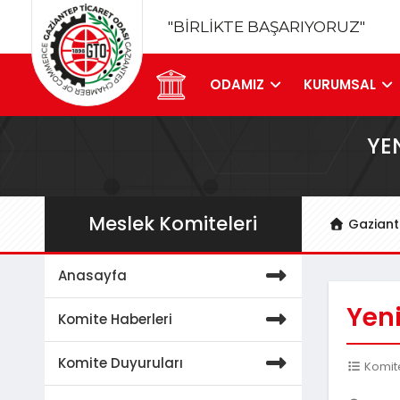
"BİRLİKTE BAŞARIYORUZ"
ODAMIZ
KURUMSAL
YE
Meslek Komiteleri
Gaziant
Anasayfa
Yen
Komite Haberleri
Komite Duyuruları
Komite