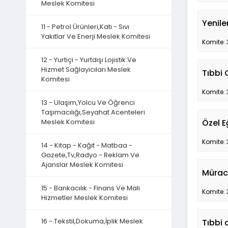
Meslek Komitesi
Yenil
11 - Petrol Ürünleri,Katı - Sıvı
Yakıtlar Ve Enerji Meslek Komitesi
Komite: 
12 - Yurtiçi - Yurtdışı Lojistik Ve
Hizmet Sağlayıcıları Meslek
Tıbbi 
Komitesi
Komite: 
13 - Ulaşım,Yolcu Ve Öğrenci
Taşımacılığı,Seyahat Acenteleri
Meslek Komitesi
Özel E
Komite: 
14 - Kitap - Kağıt - Matbaa -
Gazete,Tv,Radyo - Reklam Ve
Ajanslar Meslek Komitesi
Müraca
15 - Bankacılık - Finans Ve Mali
Komite: 
Hizmetler Meslek Komitesi
16 - Tekstil,Dokuma,İplik Meslek
Tıbbi 