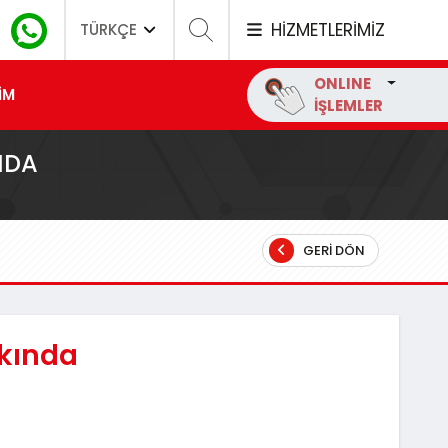
HİZMETLERİMİZ
TÜRKÇE
ONLINE
İM
İŞLEMLER
NDA
GERI DÖN
kkında