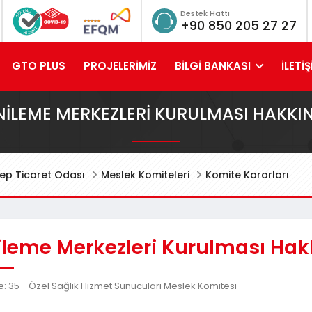
Destek Hattı
+90 850 205 27 27
GTO PLUS
PROJELERİMİZ
BİLGİ BANKASI
İLETİŞ
NILEME MERKEZLERI KURULMASI HAKKI
ep Ticaret Odası
Meslek Komiteleri
Komite Kararları
ileme Merkezleri Kurulması Ha
: 35 - Özel Sağlık Hizmet Sunucuları Meslek Komitesi