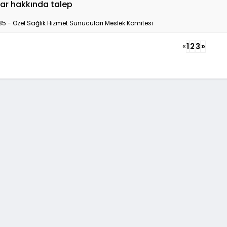
ılar hakkında talep
35 - Özel Sağlık Hizmet Sunucuları Meslek Komitesi
«
1
2
3
»