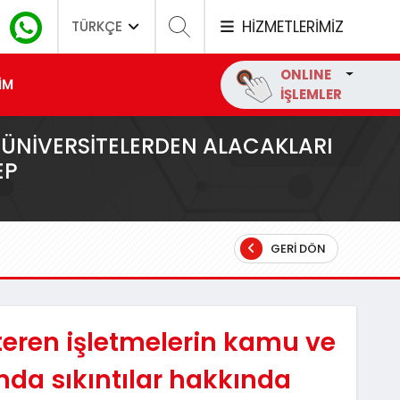
HİZMETLERİMİZ
TÜRKÇE
ONLINE
İM
İŞLEMLER
 ÜNIVERSITELERDEN ALACAKLARI
EP
GERI DÖN
teren işletmelerin kamu ve
nda sıkıntılar hakkında