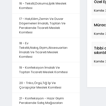
Özel E
16 - Tekstil,Dokuma,İplik Meslek
Komitesi
Komite: 
17 - Halı,Kilim,Zemin Ve Duvar
Döşemeleri İmalatı, Toptan Ve
Müraca
Perakende Ticareti Meslek
Komitesi
Komite: 
18 - Ev
Tekstili,Nakış,Giyim,Aksesuarları
Tıbbi 
İmalatı Ve Ticareti Meslek
sıkınt
Komitesi
Komite: 
19 - Konfeksiyon İmalatı Ve
Toptan Ticareti Meslek Komitesi
20 - Triko,Örgü,Tığ İşi Ve
Çorapçılar Meslek Komitesi
21 - Konfeksiyon - Hazır Giyim
Perakende Satış Mağazaları