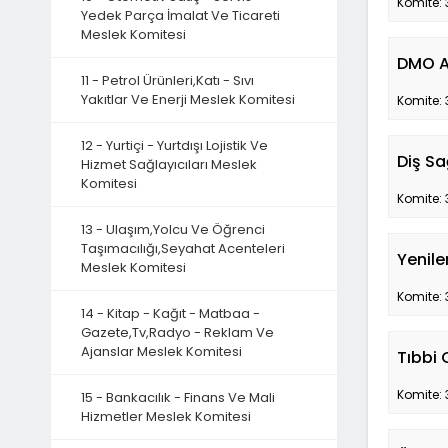
Komite: 
Yedek Parça İmalat Ve Ticareti
Meslek Komitesi
DMO A
11 - Petrol Ürünleri,Katı - Sıvı
Yakıtlar Ve Enerji Meslek Komitesi
Komite: 
12 - Yurtiçi - Yurtdışı Lojistik Ve
Diş Sa
Hizmet Sağlayıcıları Meslek
Komitesi
Komite: 
13 - Ulaşım,Yolcu Ve Öğrenci
Taşımacılığı,Seyahat Acenteleri
Yenil
Meslek Komitesi
Komite: 
14 - Kitap - Kağıt - Matbaa -
Gazete,Tv,Radyo - Reklam Ve
Ajanslar Meslek Komitesi
Tıbbi 
Komite: 
15 - Bankacılık - Finans Ve Mali
Hizmetler Meslek Komitesi