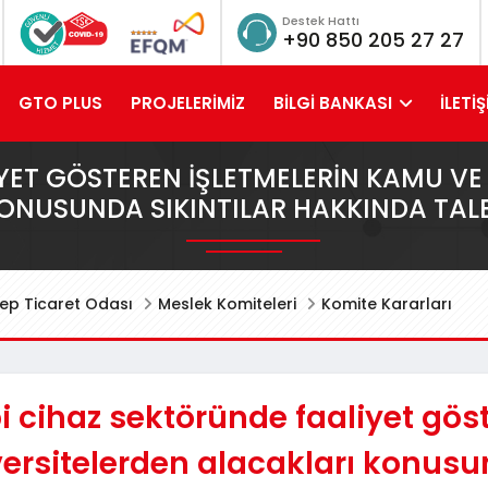
Destek Hattı
+90 850 205 27 27
GTO PLUS
PROJELERİMİZ
BİLGİ BANKASI
İLETİŞ
IYET GÖSTEREN IŞLETMELERIN KAMU VE
ONUSUNDA SIKINTILAR HAKKINDA TAL
ep Ticaret Odası
Meslek Komiteleri
Komite Kararları
i cihaz sektöründe faaliyet gös
ersitelerden alacakları konusu