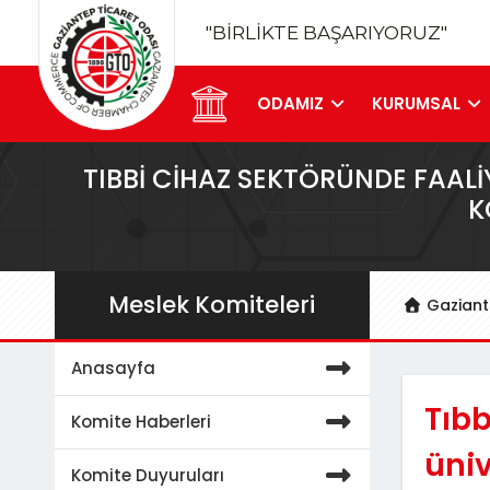
"BİRLİKTE BAŞARIYORUZ"
ODAMIZ
KURUMSAL
TIBBI CIHAZ SEKTÖRÜNDE FAAL
K
Meslek Komiteleri
Gaziant
Anasayfa
Tıbb
Komite Haberleri
üniv
Komite Duyuruları