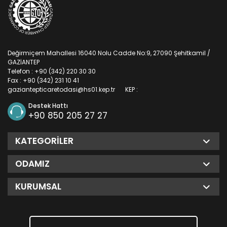
Değirmiçem Mahallesi 16040 Nolu Cadde No:9, 27090 Şehitkamil /
GAZİANTEP
Telefon : +90 (342) 220 30 30
Fax : +90 (342) 231 10 41
gaziantepticaretodasi@hs01.kep.tr
KEP :
Destek Hattı
+90 850 205 27 27
KATEGORILER
ODAMIZ
KURUMSAL