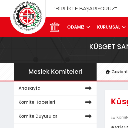
"BİRLİKTE BAŞARIYORUZ"
ODAMIZ
KURUMSAL
KÜSGET SA
Meslek Komiteleri
Gaziant
Anasayfa
Küs
Komite Haberleri
Komite Duyuruları
Komite
GAZİANTE