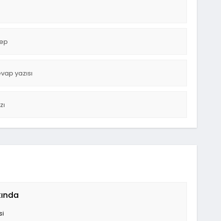
lep
vap yazısı
zı
kında
si