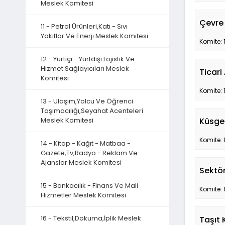
Meslek Komitesi
Çevre 
11 - Petrol Ürünleri,Katı - Sıvı
Yakıtlar Ve Enerji Meslek Komitesi
Komite: 
12 - Yurtiçi - Yurtdışı Lojistik Ve
Hizmet Sağlayıcıları Meslek
Ticari
Komitesi
Komite: 
13 - Ulaşım,Yolcu Ve Öğrenci
Taşımacılığı,Seyahat Acenteleri
Meslek Komitesi
Küsge
Komite: 
14 - Kitap - Kağıt - Matbaa -
Gazete,Tv,Radyo - Reklam Ve
Ajanslar Meslek Komitesi
Sektör
15 - Bankacılık - Finans Ve Mali
Komite: 
Hizmetler Meslek Komitesi
16 - Tekstil,Dokuma,İplik Meslek
Taşıt 