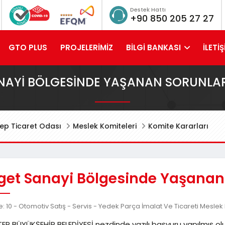
Destek Hattı
+90 850 205 27 27
GTO PLUS
PROJELERİMİZ
BİLGİ BANKASI
İLETİŞ
NAYI BÖLGESINDE YAŞANAN SORUNLA
ep Ticaret Odası
Meslek Komiteleri
Komite Kararları
get Sanayi Bölgesinde Yaşanan
: 10 - Otomotiv Satış - Servis - Yedek Parça İmalat Ve Ticareti Meslek
P BÜYÜKŞEHİR BELEDİYESİ nezdinde yazılı başvuru yapılmış olup