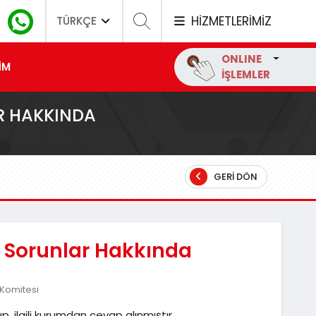
HİZMETLERİMİZ
TÜRKÇE
ONLINE
İM
İŞLEMLER
R HAKKINDA
GERI DÖN
 Sorunlar Hakkında
 Komitesi
, ilgili kurumdan cevap alınmıştır.