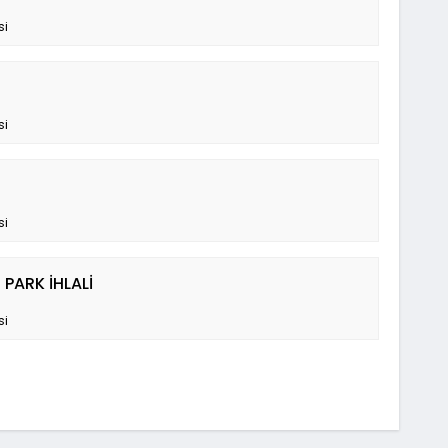
si
si
si
 PARK İHLALİ
si