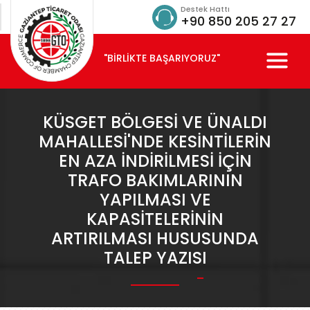
Destek Hattı
+90 850 205 27 27
"BİRLİKTE BAŞARIYORUZ"
KÜSGET BÖLGESI VE ÜNALDI
MAHALLESI'NDE KESINTILERIN
EN AZA INDIRILMESI IÇIN
TRAFO BAKIMLARININ
YAPILMASI VE
KAPASITELERININ
ARTIRILMASI HUSUSUNDA
TALEP YAZISI