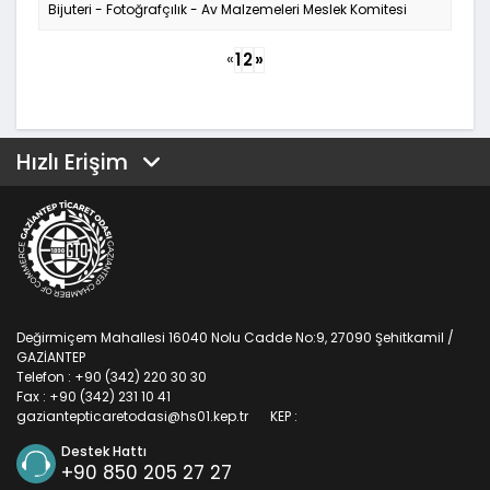
Bijuteri - Fotoğrafçılık - Av Malzemeleri Meslek Komitesi
«
1
2
»
Hızlı Erişim
Değirmiçem Mahallesi 16040 Nolu Cadde No:9, 27090 Şehitkamil /
GAZİANTEP
Telefon : +90 (342) 220 30 30
Fax : +90 (342) 231 10 41
gaziantepticaretodasi@hs01.kep.tr
KEP :
Destek Hattı
+90 850 205 27 27