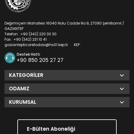
Değirmiçem Mahallesi 16040 Nolu Cadde No:9, 27090 Şehitkamil /
GAZİANTEP
Telefon : +90 (342) 220 30 30
Fax : +90 (342) 231 10 41
gaziantepticaretodasi@hs01.kep.tr
KEP :
Destek Hattı
+90 850 205 27 27
KATEGORILER
ODAMIZ
KURUMSAL
E-Bülten Aboneliği