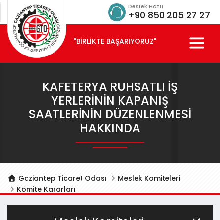
Destek Hattı
+90 850 205 27 27
"BİRLİKTE BAŞARIYORUZ"
KAFETERYA RUHSATLI İŞ
YERLERININ KAPANIŞ
SAATLERININ DÜZENLENMESI
HAKKINDA
Gaziantep Ticaret Odası
Meslek Komiteleri
Komite Kararları