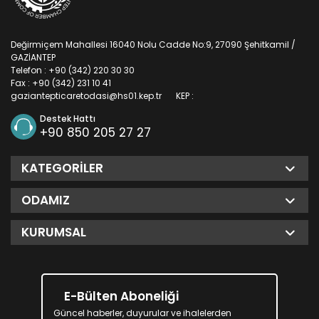
Değirmiçem Mahallesi 16040 Nolu Cadde No:9, 27090 Şehitkamil /
GAZİANTEP
Telefon : +90 (342) 220 30 30
Fax : +90 (342) 231 10 41
gaziantepticaretodasi@hs01.kep.tr
KEP :
Destek Hattı
+90 850 205 27 27
KATEGORILER
ODAMIZ
KURUMSAL
E-Bülten Aboneliği
Güncel haberler, duyurular ve ihalelerden