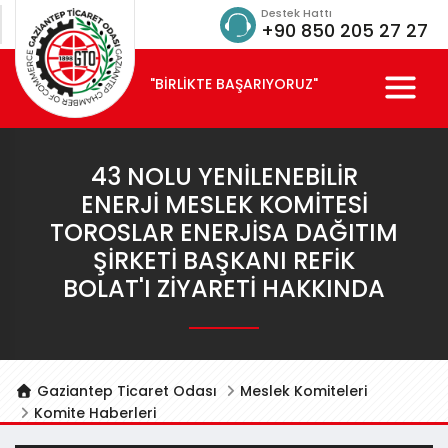
Destek Hattı
+90 850 205 27 27
"BİRLİKTE BAŞARIYORUZ"
43 NOLU YENILENEBILIR
ENERJI MESLEK KOMITESI
TOROSLAR ENERJISA DAĞITIM
ŞIRKETI BAŞKANI REFIK
BOLAT'I ZIYARETI HAKKINDA
Gaziantep Ticaret Odası
Meslek Komiteleri
Komite Haberleri