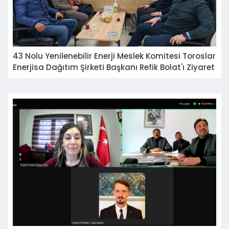
43 Nolu Yenilenebilir Enerji Meslek Komitesi Toroslar
Enerjisa Dağıtım Şirketi Başkanı Refik Bolat'ı Ziyaret
etti