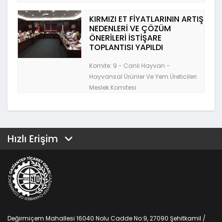
KIRMIZI ET FİYATLARININ ARTIŞ
NEDENLERİ VE ÇÖZÜM
ÖNERİLERİ İSTİŞARE
TOPLANTISI YAPILDI
Komite: 9 - Canlı Hayvan -
Hayvansal Ürünler Ve Yem Üreticileri
Meslek Komitesi
Hızlı Erişim
Değirmiçem Mahallesi 16040 Nolu Cadde No:9, 27090 Şehitkamil /