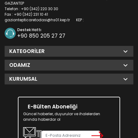
GAZİANTEP
Telefon : +90 (342) 220 30 30
Fax : +90 (342) 231 10 41
gaziantepticaretodasi@hs01.kep.tr
KEP :
Destek Hattı
+90 850 205 27 27
KATEGORILER
ODAMIZ
KURUMSAL
E-Bülten Aboneliği
Güncel haberler, duyurular ve ihalelerden
anında haberdar ol