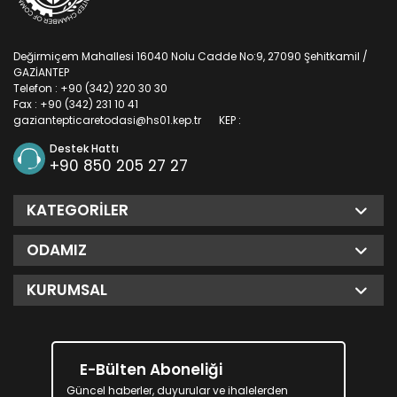
Değirmiçem Mahallesi 16040 Nolu Cadde No:9, 27090 Şehitkamil /
GAZİANTEP
Telefon : +90 (342) 220 30 30
Fax : +90 (342) 231 10 41
gaziantepticaretodasi@hs01.kep.tr
KEP :
Destek Hattı
+90 850 205 27 27
KATEGORILER
ODAMIZ
KURUMSAL
E-Bülten Aboneliği
Güncel haberler, duyurular ve ihalelerden