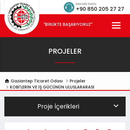
Destek Hattı
+90 850 205 27 27
"BİRLİKTE BAŞARIYORUZ"
PROJELER
Gaziantep Ticaret Odası
Projeler
KOBİ'LERİN VE İŞ GÜCÜNÜN ULUSLARARASI
REKABETÇİLİĞİNİN ARTIRILMASI PROJESİ | HOW TO BE
INTERNATIONAL
Proje İçerikleri