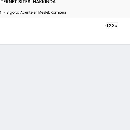
NTERNET SİTESİ HAKKINDA
41 - Sigorta Acenteleri Meslek Komitesi
«
1
2
3
»