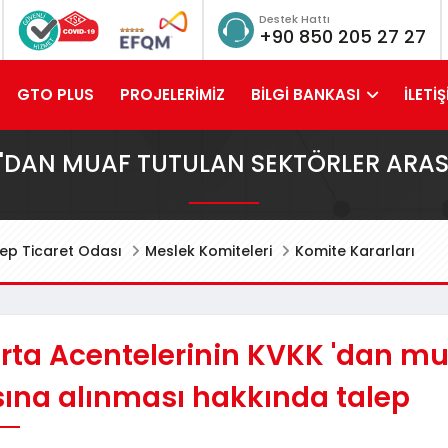
Destek Hattı
+90 850 205 27 27
GTO PLUS
PROJELERİMİZ
BİLGİ BANKASI
İLETİŞ
 'DAN MUAF TUTULAN SEKTÖRLER ARAS
ep Ticaret Odası
Meslek Komiteleri
Komite Kararları
rta Acentelerinin KVKK 'dan mu
sına alınması hakkında talep