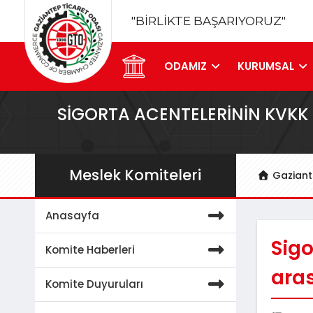
"BİRLİKTE BAŞARIYORUZ"
ODAMIZ
KURUMSAL
SIGORTA ACENTELERININ KVKK
Meslek Komiteleri
Gaziant
Anasayfa
Sigo
Komite Haberleri
ara
Komite Duyuruları