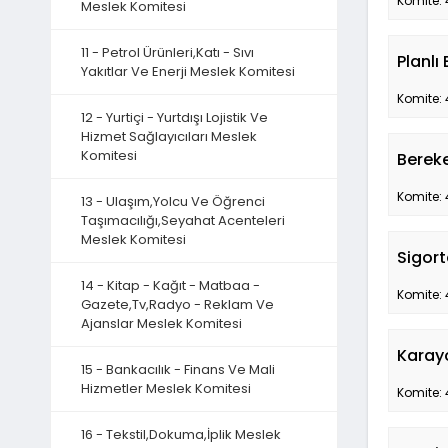
Komite: 
Meslek Komitesi
11 - Petrol Ürünleri,Katı - Sıvı
Planlı
Yakıtlar Ve Enerji Meslek Komitesi
Komite: 
12 - Yurtiçi - Yurtdışı Lojistik Ve
Hizmet Sağlayıcıları Meslek
Komitesi
Bereke
Komite: 
13 - Ulaşım,Yolcu Ve Öğrenci
Taşımacılığı,Seyahat Acenteleri
Meslek Komitesi
Sigort
14 - Kitap - Kağıt - Matbaa -
Komite: 
Gazete,Tv,Radyo - Reklam Ve
Ajanslar Meslek Komitesi
Karayo
15 - Bankacılık - Finans Ve Mali
Hizmetler Meslek Komitesi
Komite: 
16 - Tekstil,Dokuma,İplik Meslek