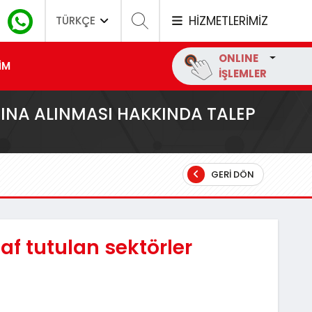
HİZMETLERİMİZ
TÜRKÇE
ONLINE
İM
İŞLEMLER
INA ALINMASI HAKKINDA TALEP
GERI DÖN
af tutulan sektörler