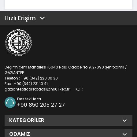
Hızlı Erişim
Değirmiçem Mahallesi 16040 Nolu Cadde No:9, 27090 Şehitkamil /
GAZİANTEP
Telefon : +90 (342) 220 30 30
Fax : +90 (342) 231 10 41
gaziantepticaretodasi@hs01.kep.tr
KEP :
Destek Hattı
+90 850 205 27 27
KATEGORILER
ODAMIZ