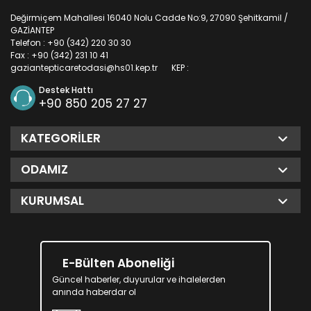
Değirmiçem Mahallesi 16040 Nolu Cadde No:9, 27090 Şehitkamil /
GAZİANTEP
Telefon : +90 (342) 220 30 30
Fax : +90 (342) 231 10 41
gaziantepticaretodasi@hs01.kep.tr
KEP :
Destek Hattı
+90 850 205 27 27
KATEGORILER
ODAMIZ
KURUMSAL
E-Bülten Aboneliği
Güncel haberler, duyurular ve ihalelerden
anında haberdar ol