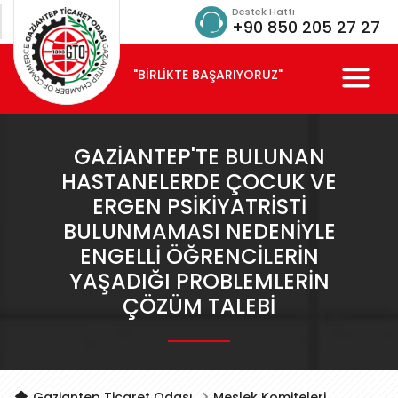
Destek Hattı
+90 850 205 27 27
"BİRLİKTE BAŞARIYORUZ"
GAZIANTEP'TE BULUNAN
HASTANELERDE ÇOCUK VE
ERGEN PSIKIYATRISTI
BULUNMAMASI NEDENIYLE
ENGELLI ÖĞRENCILERIN
YAŞADIĞI PROBLEMLERIN
ÇÖZÜM TALEBI
Gaziantep Ticaret Odası
Meslek Komiteleri