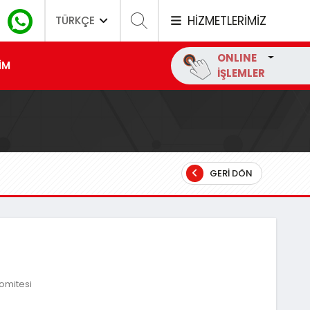
HİZMETLERİMİZ
TÜRKÇE
ONLINE
İM
İŞLEMLER
GERI DÖN
Komitesi