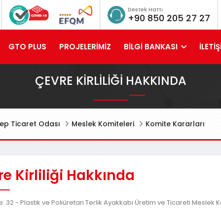
Destek Hattı
+90 850 205 27 27
GTO PLUS
PROJELERİMİZ
BİLGİ BANKASI
İLETİŞ
ÇEVRE KIRLILIĞI HAKKINDA
ep Ticaret Odası
Meslek Komiteleri
Komite Kararları
e Kirliliği Hakkında
: 32 - Plastik ve Poliüretan Terlik Ayakkabı Üretim ve Ticareti Meslek 