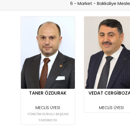
6 - Market - Bakkaliye Mesl
TANER ÖZDURAK
VEDAT CERGİBOZ
MECLİS ÜYESİ
MECLİS ÜYESİ
YÖNETİM KURULU BAŞKAN
YARDIMCISI