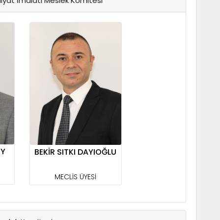
kliyat İmalatı Meslek Komitesi
OY
BEKİR SITKI DAYIOĞLU
MECLİS ÜYESİ