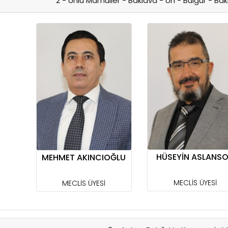
2 - Unlu Mamüller - Baklava - Un - Bulgur - Ba
HÜSEYİN ASLANS
MEHMET AKINCIOĞLU
MECLİS ÜYESİ
MECLİS ÜYESİ