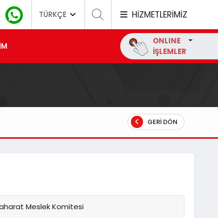
HİZMETLERİMİZ
TÜRKÇE
ONLINE
İM
İŞLEMLER
GERI DÖN
 Baharat Meslek Komitesi