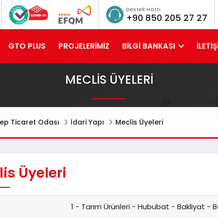
Destek Hattı
+90 850 205 27 27
GTO PLUS
PROJELERİMİZ
BİLGİ BANKASI
İLETİŞ
MECLIS ÜYELERI
ep Ticaret Odası
İdari Yapı
Meclis Üyeleri
is Üyeleri
1 - Tarım Ürünleri - Hububat - Bakliyat -