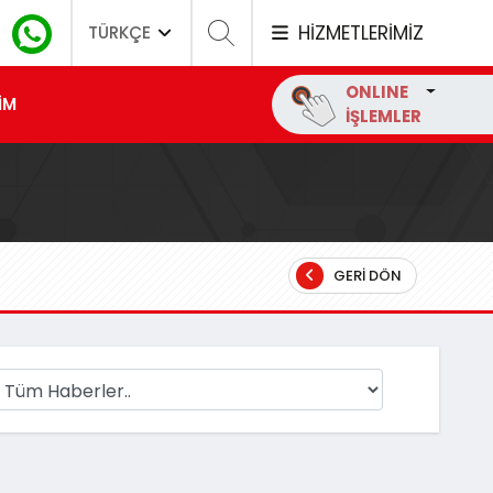
HİZMETLERİMİZ
TÜRKÇE
ONLINE
İM
İŞLEMLER
GERI DÖN