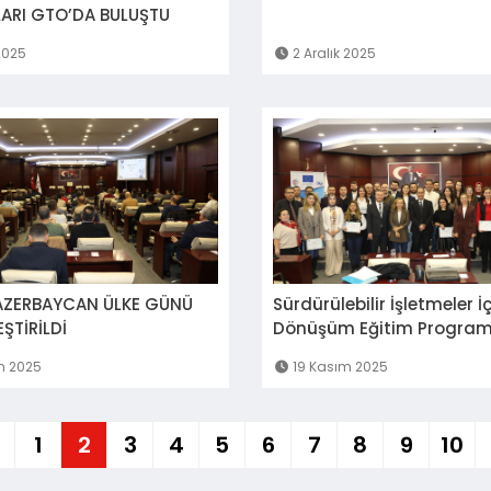
ARI GTO’DA BULUŞTU
2025
2 Aralık 2025
AZERBAYCAN ÜLKE GÜNÜ
Sürdürülebilir İşletmeler İç
RÇEKLEŞTİRİLDİ
Dönüşüm Eğitim Program
Tamamlandı
m 2025
19 Kasım 2025
1
2
3
4
5
6
7
8
9
10