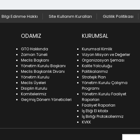
Bilgi Edinme Hakkı
Site Kullanım Kuralları
Gizlilik Politikası
ODAMIZ
KURUMSAL
GTO Hakkında
Kurumsal Kimlik
Zaman Tüneli
Vizyon Misyon ve Değerler
Meclis Başkanı
Organizasyon Şeması
Yönetim Kurulu Başkanı
Kalite Yolculuğu
Meclis Başkanlık Divanı
Politikalarımız
Yönetim Kurulu
Stratejik Plan
Meclis Üyeleri
Yönetim Kurulu Çalışma
Disiplin Kurulu
Programı
Komitelerimiz
Yönetim Kurulu Faaliyet
Geçmiş Dönem Yöneticileri
Raporları
Faaliyet Raporları
İş Etiği El kitabı
İş Birliği Protokollerimiz
KVKK