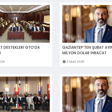
T DESTEKLERİ GTO’DA
GAZİANTEP’TEN ŞUBAT AYI
I
MİLYON DOLAR İHRACAT
026
3 Mart 2026