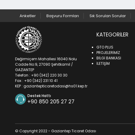
Anketler
Başvuru Formları
Sık Sorulan Sorular
KATEGORILER
GTO PLUS
PROJELERİMİZ
BİLGİ BANKASI
Değirmiçem Mahallesi 16040 Nolu
İLETİŞİM
Cadde No:9, 27090 Şehitkamil /
GAZİANTEP
Telefon : +90 (342) 220 30 30
Fax : +90 (342) 231 10 41
KEP :
gaziantepticaretodasi@hs01.kep.tr
Destek Hattı
+90 850 205 27 27
© Copyright 2022 - Gaziantep Ticaret Odası