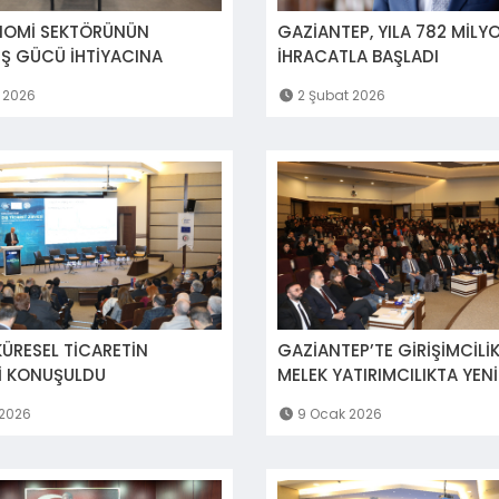
OMİ SEKTÖRÜNÜN
GAZİANTEP, YILA 782 MİLY
 İŞ GÜCÜ İHTİYACINA
İHRACATLA BAŞLADI
ÖNEMLİ KATKI
 2026
2 Şubat 2026
ÜRESEL TİCARETİN
GAZİANTEP’TE GİRİŞİMCİLİK
İ KONUŞULDU
MELEK YATIRIMCILIKTA YEN
 2026
9 Ocak 2026