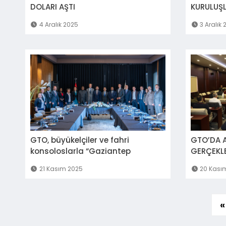
DOLARI AŞTI
KURULUŞL
4 Aralık 2025
3 Aralık 
GTO, büyükelçiler ve fahri
GTO’DA 
konsoloslarla “Gaziantep
GE
Diyaloğu” toplantısını
21 Kasım 2025
20 Kası
gerçekleştirdi
«