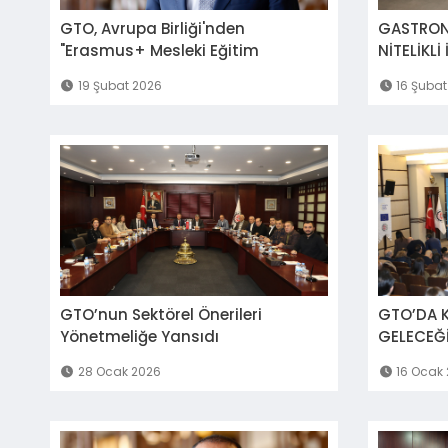
GTO, Avrupa Birliği'nden
GASTRON
"Erasmus+ Mesleki Eğitim
NİTELİKLİ
Akreditasyonu" Almaya Hak
GTO'DAN 
19 Şubat 2026
16 Şubat
Kazandı
GTO’nun Sektörel Önerileri
GTO’DA K
Yönetmeliğe Yansıdı
GELECEĞ
28 Ocak 2026
16 Ocak