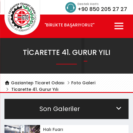
Destek Hattı
+90 850 205 27 27
"BİRLİKTE BAŞARIYORUZ"
TICARETTE 41. GURUR YILI
Gaziantep Ticaret Odası
Foto Galeri
Ticarette 41. Gurur Yılı
Son Galeriler
Halı Fuarı