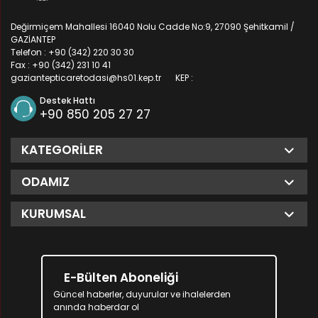
Değirmiçem Mahallesi 16040 Nolu Cadde No:9, 27090 Şehitkamil /
GAZİANTEP
Telefon : +90 (342) 220 30 30
Fax : +90 (342) 231 10 41
gaziantepticaretodasi@hs01.kep.tr
KEP :
Destek Hattı
+90 850 205 27 27
KATEGORILER
ODAMIZ
KURUMSAL
E-Bülten Aboneliği
Güncel haberler, duyurular ve ihalelerden
anında haberdar ol