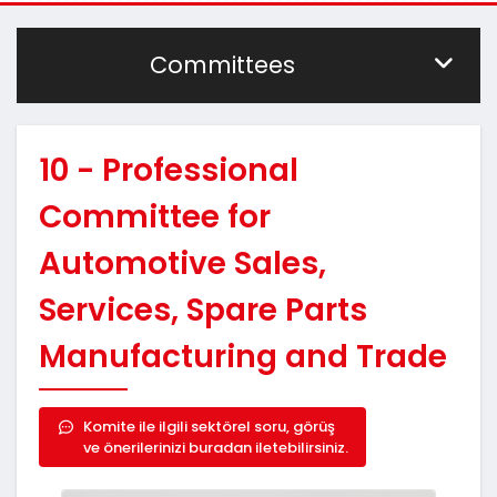
Committees
10 - Professional
Committee for
Automotive Sales,
Services, Spare Parts
Manufacturing and Trade
Komite ile ilgili sektörel soru, görüş
ve önerilerinizi buradan iletebilirsiniz.