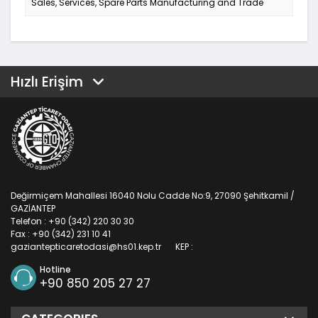
Sales, Services, Spare Parts Manufacturing and Trade
Hızlı Erişim
Değirmiçem Mahallesi 16040 Nolu Cadde No:9, 27090 Şehitkamil /
GAZİANTEP
Telefon : +90 (342) 220 30 30
Fax : +90 (342) 231 10 41
gaziantepticaretodasi@hs01.kep.tr
KEP :
Hotline
+90 850 205 27 27