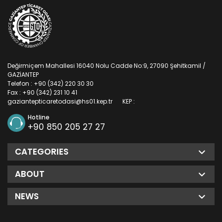
Değirmiçem Mahallesi 16040 Nolu Cadde No:9, 27090 Şehitkamil /
GAZİANTEP
Telefon : +90 (342) 220 30 30
Fax : +90 (342) 231 10 41
gaziantepticaretodasi@hs01.kep.tr
KEP :
Hotline
+90 850 205 27 27
CATEGORIES
ABOUT
NEWS