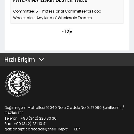
PAYLARINA İLİŞKİN DESTEK TALEB
Committee: 5 - Professional Committee for Food
Wholesalers Any Kind of Wholesale Traders
«
1
2
»
Hızlı Erişim
Değirmiçem Mahallesi 16040 Nolu Cadde No:9, 27090 Şehitkamil /
GAZİANTEP
Telefon : +90 (342) 220 30 30
Fax : +90 (342) 231 10 41
gaziantepticaretodasi@hs01.kep.tr
KEP :