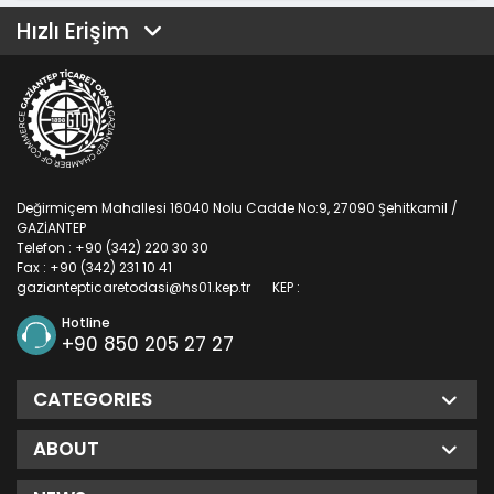
Hızlı Erişim
Değirmiçem Mahallesi 16040 Nolu Cadde No:9, 27090 Şehitkamil /
GAZİANTEP
Telefon : +90 (342) 220 30 30
Fax : +90 (342) 231 10 41
gaziantepticaretodasi@hs01.kep.tr
KEP :
Hotline
+90 850 205 27 27
CATEGORIES
ABOUT