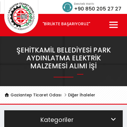
Destek Hattı
+90 850 205 27 27
"BİRLİKTE BAŞARIYORUZ"
ŞEHİTKAMİL BELEDİYESİ PARK
AYDINLATMA ELEKTRİK
MALZEMESİ ALIMI İŞİ
Gaziantep Ticaret Odası
Diğer İhaleler
Kategoriler