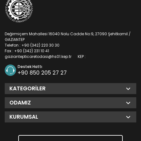
Değirmiçem Mahallesi 16040 Nolu Cadde No:9, 27090 Şehitkamil /
GAZİANTEP
Telefon : +90 (342) 220 30 30
Fax : +90 (342) 231 10 41
gaziantepticaretodasi@hs01.kep.tr
KEP :
Destek Hattı
+90 850 205 27 27
KATEGORILER
ODAMIZ
KURUMSAL