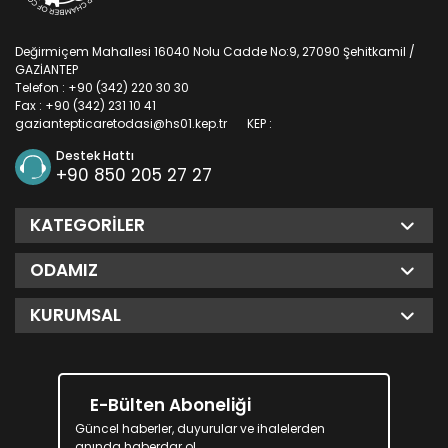
Değirmiçem Mahallesi 16040 Nolu Cadde No:9, 27090 Şehitkamil /
GAZİANTEP
Telefon : +90 (342) 220 30 30
Fax : +90 (342) 231 10 41
gaziantepticaretodasi@hs01.kep.tr
KEP :
Destek Hattı
+90 850 205 27 27
KATEGORILER
ODAMIZ
KURUMSAL
E-Bülten Aboneliği
Güncel haberler, duyurular ve ihalelerden
anında haberdar ol