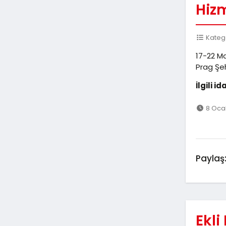
Hizm
Katego
17-22 Ma
Prag Şeh
İlgili i
8 Oca
Paylaş
Ekli