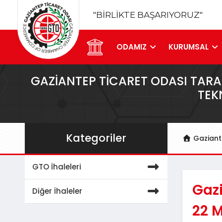
"BİRLİKTE BAŞARIYORUZ"
ODAMIZ
KURUMSAL
GAZIANTEP TICARET ODASI TARAF
TEKN
Kategoriler
Gaziant
GTO İhaleleri
Gazi
Diğer İhaleler
22 M