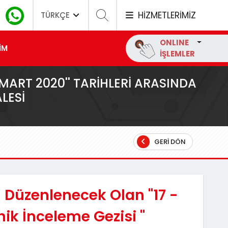
HİZMETLERİMİZ
TÜRKÇE
ONLINE
İM
İŞLEMLER
MART 2020'' TARIHLERI ARASINDA
ALESI
GERI DÖN
 Düzenlenecek Olan ''17 -
nik İnceleme Gezisi ''