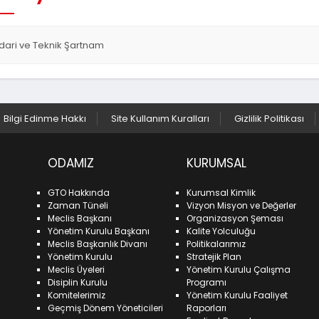
İdari ve Teknik Şartnam
Bilgi Edinme Hakkı
Site Kullanım Kuralları
Gizlilik Politikası
ODAMIZ
KURUMSAL
GTO Hakkında
Kurumsal Kimlik
Zaman Tüneli
Vizyon Misyon ve Değerler
Meclis Başkanı
Organizasyon Şeması
Yönetim Kurulu Başkanı
Kalite Yolculuğu
Meclis Başkanlık Divanı
Politikalarımız
Yönetim Kurulu
Stratejik Plan
Meclis Üyeleri
Yönetim Kurulu Çalışma
Disiplin Kurulu
Programı
Komitelerimiz
Yönetim Kurulu Faaliyet
Geçmiş Dönem Yöneticileri
Raporları