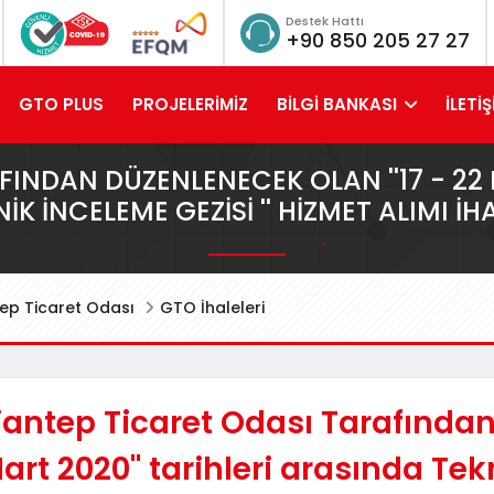
Destek Hattı
+90 850 205 27 27
GTO PLUS
PROJELERİMİZ
BİLGİ BANKASI
İLETİŞ
INDAN DÜZENLENECEK OLAN ''17 - 22 
IK İNCELEME GEZISI '' HIZMET ALIMI İH
ep Ticaret Odası
GTO İhaleleri
antep Ticaret Odası Tarafından
art 2020'' tarihleri arasında Tek