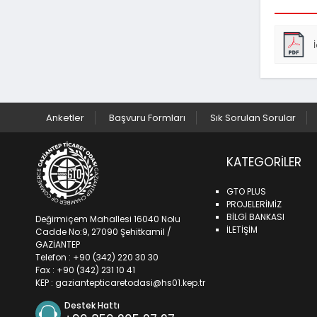
Anketler
Başvuru Formları
Sık Sorulan Sorular
KATEGORILER
GTO PLUS
PROJELERİMİZ
BİLGİ BANKASI
Değirmiçem Mahallesi 16040 Nolu
İLETİŞİM
Cadde No:9, 27090 Şehitkamil /
GAZİANTEP
Telefon : +90 (342) 220 30 30
Fax : +90 (342) 231 10 41
KEP :
gaziantepticaretodasi@hs01.kep.tr
Destek Hattı