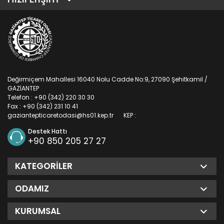
Değirmiçem Mahallesi 16040 Nolu Cadde No:9, 27090 Şehitkamil /
GAZİANTEP
Telefon : +90 (342) 220 30 30
Fax : +90 (342) 231 10 41
gaziantepticaretodasi@hs01.kep.tr
KEP :
Destek Hattı
+90 850 205 27 27
KATEGORILER
ODAMIZ
KURUMSAL