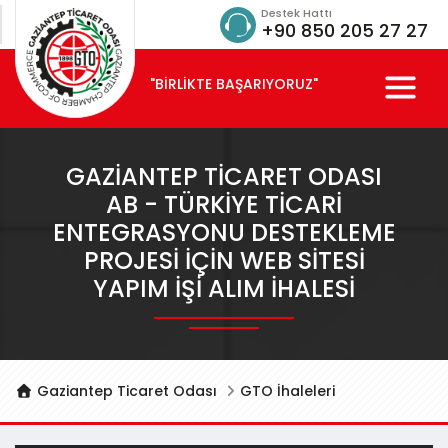
Destek Hattı
+90 850 205 27 27
"BİRLİKTE BAŞARIYORUZ"
GAZIANTEP TICARET ODASI
AB - TÜRKİYE TICARI
ENTEGRASYONU DESTEKLEME
PROJESI İÇIN WEB SITESI
YAPIM IŞI ALIM İHALESI
Gaziantep Ticaret Odası
GTO İhaleleri