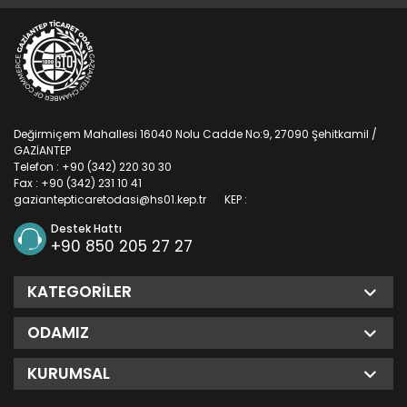
Değirmiçem Mahallesi 16040 Nolu Cadde No:9, 27090 Şehitkamil /
GAZİANTEP
Telefon : +90 (342) 220 30 30
Fax : +90 (342) 231 10 41
gaziantepticaretodasi@hs01.kep.tr
KEP :
Destek Hattı
+90 850 205 27 27
KATEGORILER
ODAMIZ
KURUMSAL