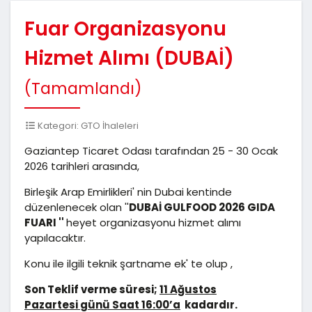
Fuar Organizasyonu
Hizmet Alımı (DUBAİ)
(Tamamlandı)
Kategori: GTO İhaleleri
Gaziantep Ticaret Odası tarafından 25 - 30 Ocak
2026 tarihleri arasında,
Birleşik Arap Emirlikleri' nin Dubai kentinde
düzenlenecek olan ''
DUBAİ GULFOOD 2026 GIDA
FUARI ''
heyet organizasyonu hizmet alımı
yapılacaktır.
Konu ile ilgili teknik şartname ek' te olup ,
Son Teklif verme süresi;
11 Ağustos
Pazartesi
günü Saat 16:00’a
kadardır.