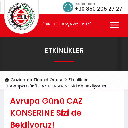
Destek Hattı
+90 850 205 27 27
"BİRLİKTE BAŞARIYORUZ"
ETKINLIKLER
Gaziantep Ticaret Odası
Etkinlikler
Avrupa Günü CAZ KONSERİNE Sizi de Bekliyoruz!
Avrupa Günü CAZ
KONSERİNE Sizi de
Bekliyoruz!