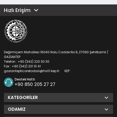
Hızlı Erişim
Değirmiçem Mahallesi 16040 Nolu Cadde No:9, 27090 Şehitkamil /
GAZİANTEP
Telefon : +90 (342) 220 30 30
Fax : +90 (342) 231 10 41
gaziantepticaretodasi@hs01.kep.tr
KEP :
Destek Hattı
+90 850 205 27 27
KATEGORILER
ODAMIZ