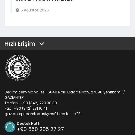
6 Ağustos 2026
Hızlı Erişim
Değirmiçem Mahallesi 16040 Nolu Cadde No:9, 27090 Şehitkamil /
GAZİANTEP
Telefon : +90 (342) 220 30 30
Fax : +90 (342) 231 10 41
gaziantepticaretodasi@hs01.kep.tr
KEP :
Destek Hattı
+90 850 205 27 27