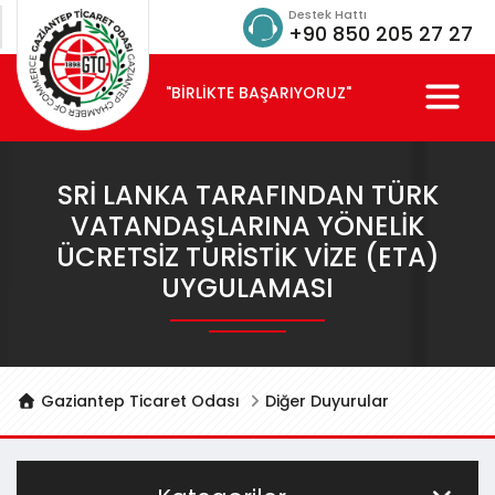
Destek Hattı
+90 850 205 27 27
"BİRLİKTE BAŞARIYORUZ"
SRI LANKA TARAFINDAN TÜRK
VATANDAŞLARINA YÖNELIK
ÜCRETSIZ TURISTIK VIZE (ETA)
UYGULAMASI
Gaziantep Ticaret Odası
Diğer Duyurular