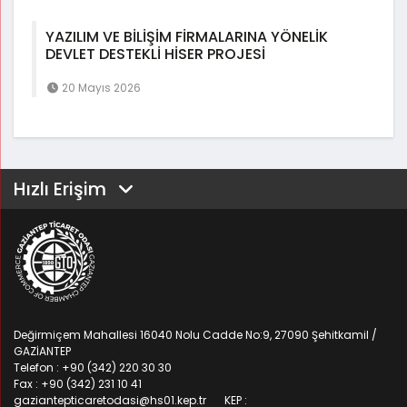
YAZILIM VE BİLİŞİM FİRMALARINA YÖNELİK
DEVLET DESTEKLİ HİSER PROJESİ
20 Mayıs 2026
Hızlı Erişim
Değirmiçem Mahallesi 16040 Nolu Cadde No:9, 27090 Şehitkamil /
GAZİANTEP
Telefon : +90 (342) 220 30 30
Fax : +90 (342) 231 10 41
gaziantepticaretodasi@hs01.kep.tr
KEP :