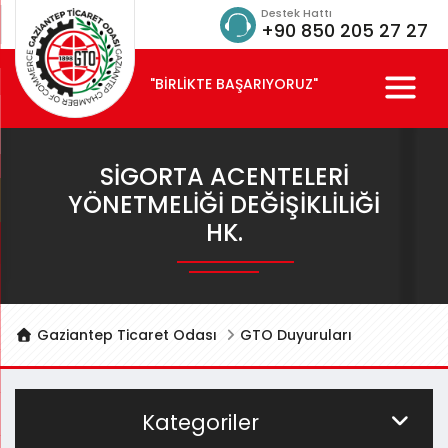
Destek Hattı
+90 850 205 27 27
"BİRLİKTE BAŞARIYORUZ"
SIGORTA ACENTELERI
YÖNETMELIĞI DEĞIŞIKLILIĞI
HK.
Gaziantep Ticaret Odası
GTO Duyuruları
Kategoriler