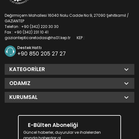
Değirmiçem Mahallesi 16040 Nolu Cadde No:9, 27090 Şehitkamil /
GAZİANTEP
Telefon : +90 (342) 220 30 30
Fax : +90 (342) 231 10 41
gaziantepticaretodasi@hs01.kep.tr
KEP :
Destek Hattı
+90 850 205 27 27
KATEGORILER
ODAMIZ
KURUMSAL
E-Bülten Aboneliği
Güncel haberler, duyurular ve ihalelerden
anında haberdar ol