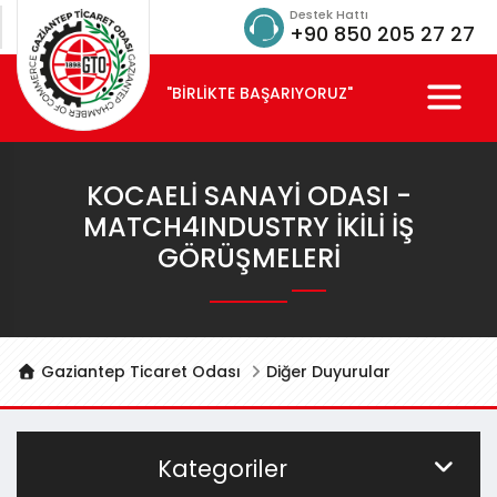
Destek Hattı
+90 850 205 27 27
"BİRLİKTE BAŞARIYORUZ"
KOCAELI SANAYI ODASI -
MATCH4INDUSTRY İKILI İŞ
GÖRÜŞMELERI
Gaziantep Ticaret Odası
Diğer Duyurular
Kategoriler