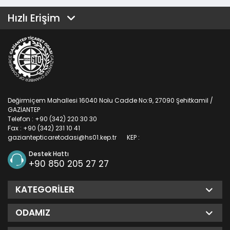
Hızlı Erişim
Değirmiçem Mahallesi 16040 Nolu Cadde No:9, 27090 Şehitkamil /
GAZİANTEP
Telefon : +90 (342) 220 30 30
Fax : +90 (342) 231 10 41
gaziantepticaretodasi@hs01.kep.tr
KEP :
Destek Hattı
+90 850 205 27 27
KATEGORILER
ODAMIZ