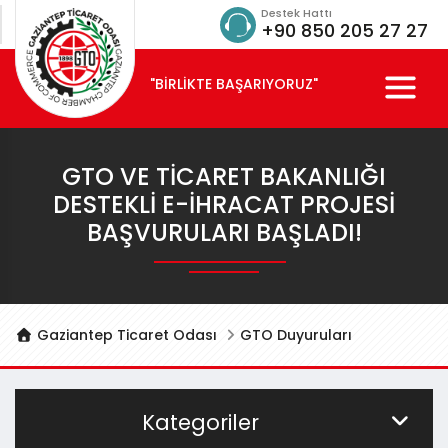
Destek Hattı
+90 850 205 27 27
"BİRLİKTE BAŞARIYORUZ"
GTO VE TICARET BAKANLIĞI
DESTEKLI E-İHRACAT PROJESI
BAŞVURULARI BAŞLADI!
Gaziantep Ticaret Odası
GTO Duyuruları
Kategoriler