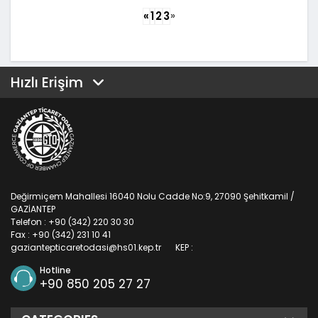
»
«
1
2
3
Hızlı Erişim
Değirmiçem Mahallesi 16040 Nolu Cadde No:9, 27090 Şehitkamil /
GAZİANTEP
Telefon : +90 (342) 220 30 30
Fax : +90 (342) 231 10 41
gaziantepticaretodasi@hs01.kep.tr
KEP :
Hotline
+90 850 205 27 27