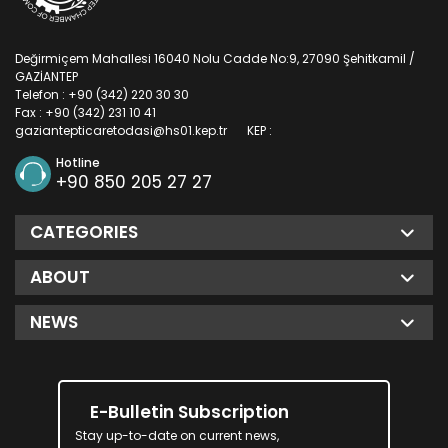
Değirmiçem Mahallesi 16040 Nolu Cadde No:9, 27090 Şehitkamil /
GAZİANTEP
Telefon : +90 (342) 220 30 30
Fax : +90 (342) 231 10 41
gaziantepticaretodasi@hs01.kep.tr
KEP :
Hotline
+90 850 205 27 27
CATEGORIES
ABOUT
NEWS
E-Bulletin Subscription
Stay up-to-date on current news,